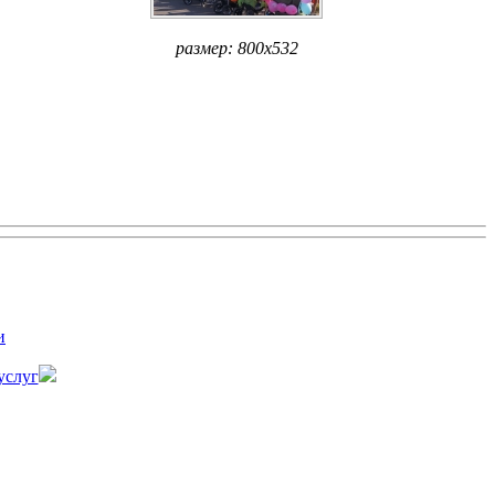
размер: 800x532
и
услуг