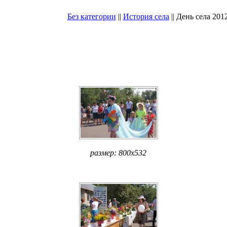
Без категории
||
История села
|| День села 2012
размер: 800x532