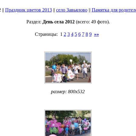
 ||
Праздник цветов 2013
||
село Завьялово
||
Памятка для родител
Раздел:
День села 2012
(всего: 49 фото).
Страницы: 1
2
3
4
5
6
7
8
9
»»
размер: 800x532