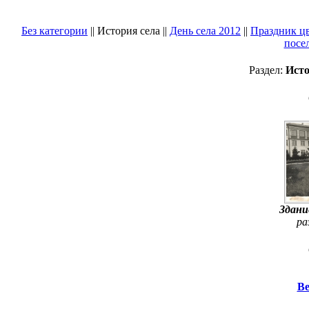
Без категории
|| История села ||
День села 2012
||
Праздник цв
посе
Раздел:
Исто
Здани
ра
Ве