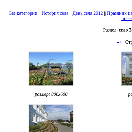
Без категории
||
История села
||
День села 2012
||
Праздник цв
посе
Раздел:
село 
««
Стр
размер: 800x600
р