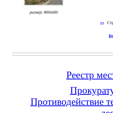
размер: 800x600
««
Стр
Ве
Реестр ме
Прокурат
Противодействие т
де